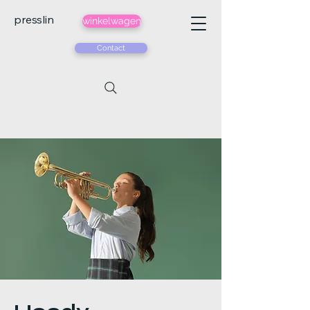
presslin
winkelwagen
Contact
< Back