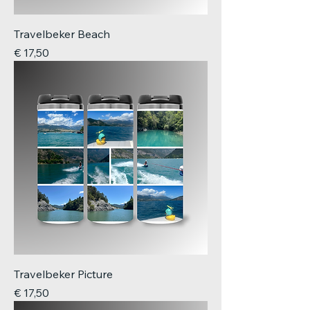
Travelbeker Beach
Prijs
€ 17,50
Travelbeker Picture
Prijs
€ 17,50