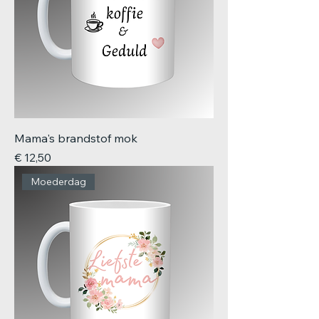
Mama's brandstof mok
Prijs
€ 12,50
Moederdag