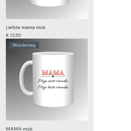
Liefste mama mok
Prijs
€ 12,50
Moederdag
MAMA mok