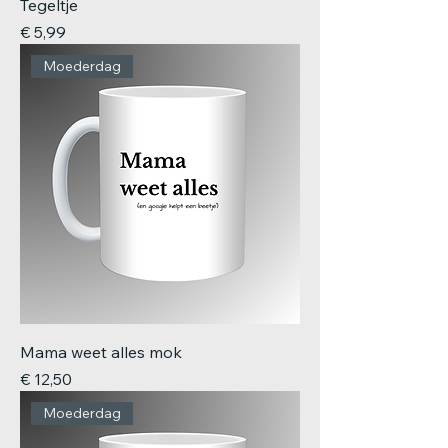
Tegeltje
Prijs
€ 5,99
Moederdag
Mama weet alles mok
Prijs
€ 12,50
Moederdag