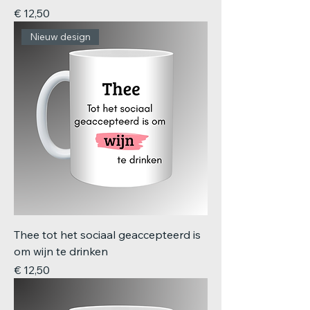
Prijs
€ 12,50
Nieuw design
Thee tot het sociaal geaccepteerd is
om wijn te drinken
Prijs
€ 12,50