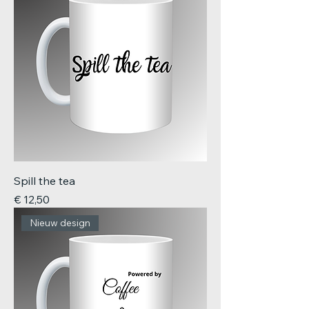
Spill the tea
Prijs
€ 12,50
Nieuw design