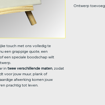
Ontwerp toevoe
Heb je een foto of e
mailtje naar info@pre
ijke touch met ons volledig te
e nu een grappige quote, een
of een speciale boodschap wilt
ntwerp.
ar in
twee verschillende maten
, zodat
ndt voor jouw muur, plank of
aardige afwerking komen jouw
en prachtig tot leven.