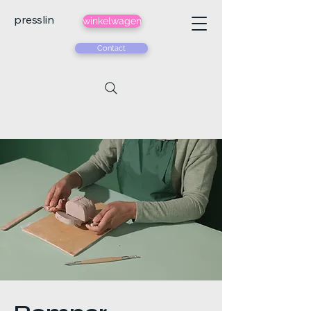
presslin
winkelwagen
Contact
< Back