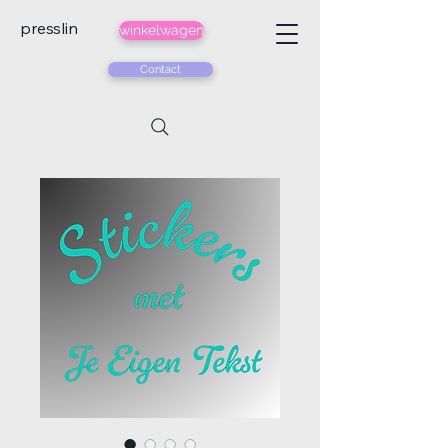
presslin
winkelwagen
Contact