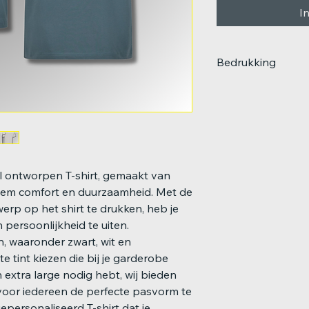
I
Bedrukking
De shirts worden st
bedrukking op de vo
shirt met rug bedruk
even een mailtje naa
een persoonlijke ord
l ontworpen T-shirt, gemaakt van
iem comfort en duurzaamheid. Met de
erp op het shirt te drukken, heb je
en persoonlijkheid te uiten.
n, waaronder zwart, wit en
e tint kiezen die bij je garderobe
n extra large nodig hebt, wij bieden
voor iedereen de perfecte pasvorm te
personaliseerd T-shirt dat je