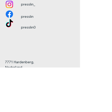
presslin_
presslin
presslin0
7771 Hardenberg,
Nederland
privacy
verzendbeleid
algemene voorwaarden